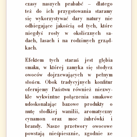
cza­sy na­szych pra­babć – dla­te­go
też do ich przy­go­to­wa­nia sta­ra­my
się wy­ko­rzy­sty­wać da­ry na­tu­ry nie
od­bie­ga­ją­ce ja­ko­ścią od tych, któ­re
nie­gdyś ro­sły w oko­licz­nych sa­
dach, la­sach i na ro­dzi­mych grząd­
kach.
Efek­tem tych sta­rań jest głę­bia
sma­ku, w któ­rej za­my­ka się sło­dycz
owo­ców doj­rze­wa­ją­cych w peł­nym
słoń­cu. Obok tra­dy­cyj­nych kon­fi­tur
ofe­ru­je­my Pań­stwu rów­nież nie­zwy­
kle wy­kwint­ne po­łą­cze­nia sma­ko­we
udo­sko­na­la­jąc ba­zo­we pro­duk­ty o
nu­tę słod­kiej wa­ni­lii, aro­ma­tycz­ny
cy­na­mon oraz moc żu­brów­ki i
bran­dy. Na­sze przetwory owocowe
po­wsta­ją nie­śpiesz­nie, zgod­nie ze