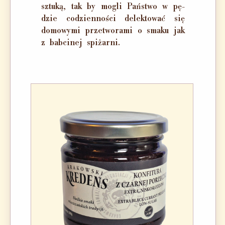
sztu­ką, tak by mo­gli Pań­stwo w pę­
dzie co­dzien­no­ści de­lek­to­wać się
do­mo­wy­mi prze­two­ra­mi o sma­ku jak
z bab­ci­nej spi­żar­ni.