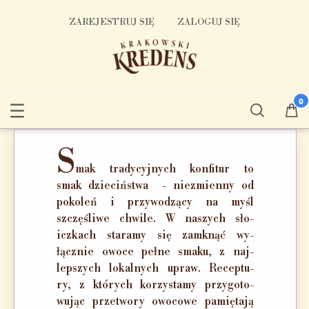
ZAREJESTRUJ SIĘ
ZALOGUJ SIĘ
S
mak tra­dy­cyj­nych kon­fi­tur to
smak dzie­ciń­stwa - nie­zmien­ny od
po­ko­leń i przy­wo­dzą­cy na myśl
szczę­śli­we chwi­le. W na­szych sło­
icz­kach sta­ra­my się za­mknąć wy­
łącz­nie owo­ce peł­ne sma­ku, z naj­
lep­szych lo­kal­nych upraw. Re­cep­tu­
ry, z któ­rych ko­rzy­sta­my przy­go­to­
wu­jąc przetwory owocowe pa­mię­ta­ją