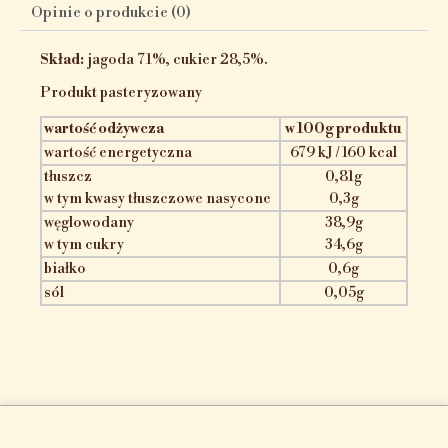
Opinie o produkcie (0)
Skład:
jagoda 71%, cukier 28,5%.
Produkt pasteryzowany
wartość odżywcza
w 100g produktu
wartość energetyczna
679 kJ / 160 kcal
tłuszcz
0,81g
w tym kwasy tłuszczowe nasycone
0,3g
węglowodany
38,9g
w tym cukry
34,6g
białko
0,6g
sól
0,05g