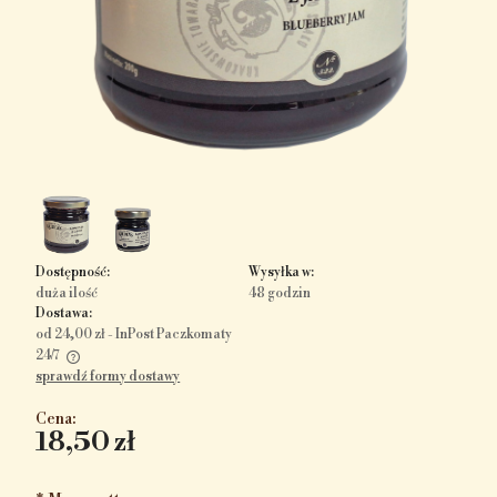
Dostępność:
Wysyłka w:
duża ilość
48 godzin
Dostawa:
od 24,00 zł
- InPost Paczkomaty
24/7
sprawdź formy dostawy
Cena nie zawiera ewentualnych kosztów płatności
Cena:
18,50 zł