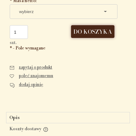
*
Masa netto:
DO KOSZYKA
szt.
*
- Pole wymagane
zapytaj o produkt
poleć znajomemu
dodaj opinię
Opis
Koszty dostawy
Cena nie zawiera ewentualnych kosztów płatności